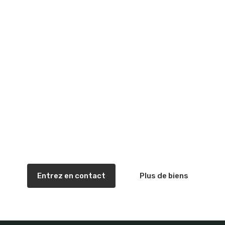
Vous en voulez plus ?
Consultez nos experts ou
explorez une gamme plus
étendue de biens.
Entrez en contact
Plus de biens