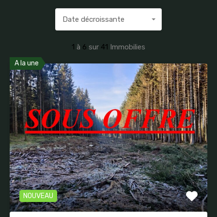
Date décroissante
1
à
6
sur
41
Immobilies
A la une
NOUVEAU