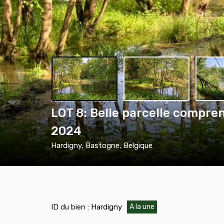
Accueil
Terrains
Terrains agricole
LOT 8: Belle parcelle compre
2024
Hardigny, Bastogne, Belgique
ID du bien :
Hardigny
A la une