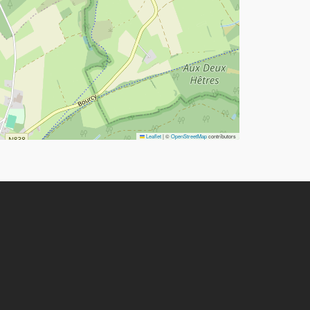
Leaflet
|
©
OpenStreetMap
contributors