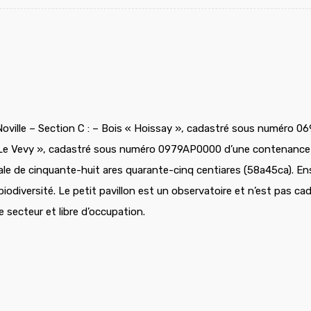
ille – Section C : – Bois « Hoissay », cadastré sous numéro 0
s « Le Vevy », cadastré sous numéro 0979AP0000 d’une contenance 
tale de cinquante-huit ares quarante-cinq centiares (58a45ca). E
biodiversité. Le petit pavillon est un observatoire et n’est pas cad
e secteur et libre d’occupation.